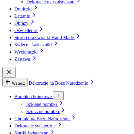
Dekoracje marynistyczne
Doniczki
Latarnie
Obrazy
Oświetlenie
Stroiki oraz wianki Hand Made
Świece i świeczniki
Wycieraczki
Zastawa
Dekoracje na Boże Narodzenie
Wstecz
Bombki choinkowe
Szklane bombki
Sztuczne bombki
Choinki na Boże Narodzenie
Dekoracje świąteczne
Kartki świąteczne