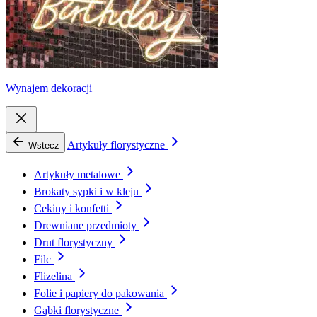
Wynajem dekoracji
Artykuły florystyczne
Wstecz
Artykuły metalowe
Brokaty sypki i w kleju
Cekiny i konfetti
Drewniane przedmioty
Drut florystyczny
Filc
Flizelina
Folie i papiery do pakowania
Gąbki florystyczne