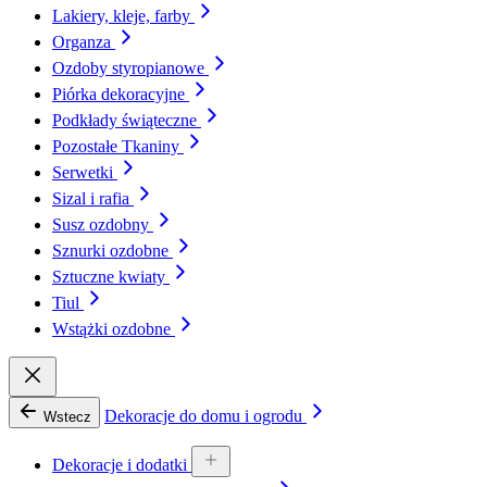
Lakiery, kleje, farby
Organza
Ozdoby styropianowe
Piórka dekoracyjne
Podkłady świąteczne
Pozostałe Tkaniny
Serwetki
Sizal i rafia
Susz ozdobny
Sznurki ozdobne
Sztuczne kwiaty
Tiul
Wstążki ozdobne
Dekoracje do domu i ogrodu
Wstecz
Dekoracje i dodatki