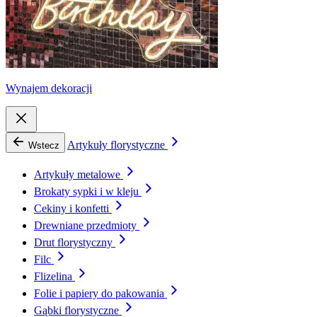
Wynajem dekoracji
Artykuły florystyczne
Wstecz
Artykuły metalowe
Brokaty sypki i w kleju
Cekiny i konfetti
Drewniane przedmioty
Drut florystyczny
Filc
Flizelina
Folie i papiery do pakowania
Gąbki florystyczne