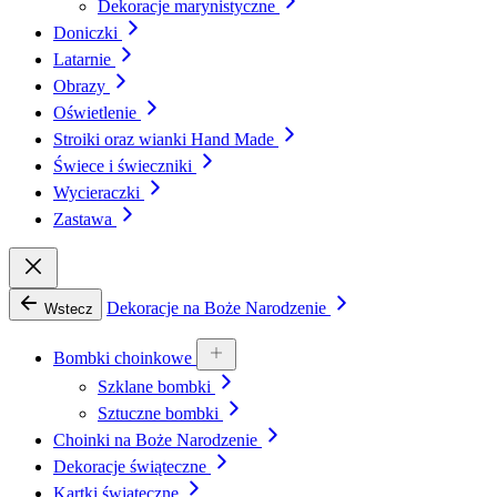
Dekoracje marynistyczne
Doniczki
Latarnie
Obrazy
Oświetlenie
Stroiki oraz wianki Hand Made
Świece i świeczniki
Wycieraczki
Zastawa
Dekoracje na Boże Narodzenie
Wstecz
Bombki choinkowe
Szklane bombki
Sztuczne bombki
Choinki na Boże Narodzenie
Dekoracje świąteczne
Kartki świąteczne