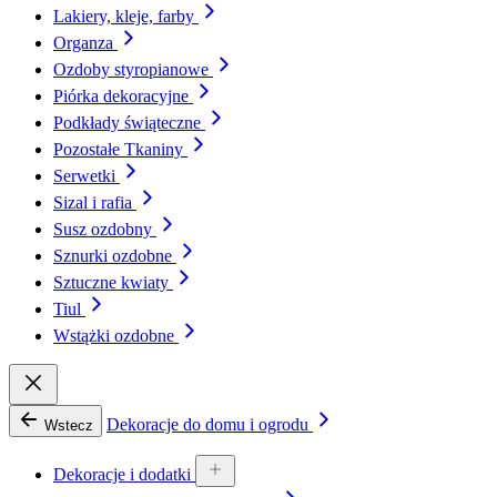
Lakiery, kleje, farby
Organza
Ozdoby styropianowe
Piórka dekoracyjne
Podkłady świąteczne
Pozostałe Tkaniny
Serwetki
Sizal i rafia
Susz ozdobny
Sznurki ozdobne
Sztuczne kwiaty
Tiul
Wstążki ozdobne
Dekoracje do domu i ogrodu
Wstecz
Dekoracje i dodatki