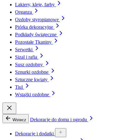
Lakiery, kleje, farby
Organza
Ozdoby styropianowe
Piórka dekoracyjne
Podkłady świąteczne
Pozostałe Tkaniny
Serwetki
Sizal i rafia
Susz ozdobny
Sznurki ozdobne
Sztuczne kwiaty
Tiul
Wstążki ozdobne
Dekoracje do domu i ogrodu
Wstecz
Dekoracje i dodatki