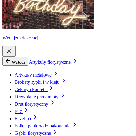
Wynajem dekoracji
Artykuły florystyczne
Wstecz
Artykuły metalowe
Brokaty sypki i w kleju
Cekiny i konfetti
Drewniane przedmioty
Drut florystyczny
Filc
Flizelina
Folie i papiery do pakowania
Gąbki florystyczne