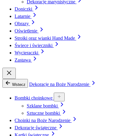
Dekoracje marynistyczne
Doniczki
Latarnie
Obrazy
Oświetlenie
Stroiki oraz wianki Hand Made
Świece i świeczniki
Wycieraczki
Zastawa
Dekoracje na Boże Narodzenie
Wstecz
Bombki choinkowe
Szklane bombki
Sztuczne bombki
Choinki na Boże Narodzenie
Dekoracje świąteczne
Kartki świąteczne