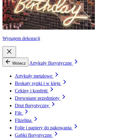
Wynajem dekoracji
Artykuły florystyczne
Wstecz
Artykuły metalowe
Brokaty sypki i w kleju
Cekiny i konfetti
Drewniane przedmioty
Drut florystyczny
Filc
Flizelina
Folie i papiery do pakowania
Gąbki florystyczne