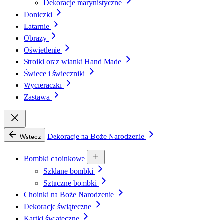
Dekoracje marynistyczne
Doniczki
Latarnie
Obrazy
Oświetlenie
Stroiki oraz wianki Hand Made
Świece i świeczniki
Wycieraczki
Zastawa
Dekoracje na Boże Narodzenie
Wstecz
Bombki choinkowe
Szklane bombki
Sztuczne bombki
Choinki na Boże Narodzenie
Dekoracje świąteczne
Kartki świąteczne