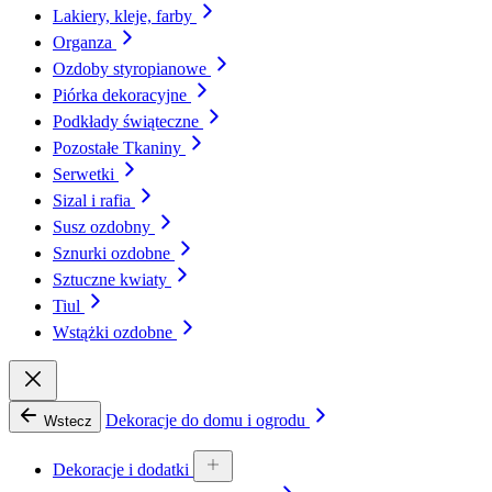
Lakiery, kleje, farby
Organza
Ozdoby styropianowe
Piórka dekoracyjne
Podkłady świąteczne
Pozostałe Tkaniny
Serwetki
Sizal i rafia
Susz ozdobny
Sznurki ozdobne
Sztuczne kwiaty
Tiul
Wstążki ozdobne
Dekoracje do domu i ogrodu
Wstecz
Dekoracje i dodatki