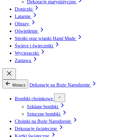
Dekoracje marynistyczne
Doniczki
Latarnie
Obrazy
Oświetlenie
Stroiki oraz wianki Hand Made
Świece i świeczniki
Wycieraczki
Zastawa
Dekoracje na Boże Narodzenie
Wstecz
Bombki choinkowe
Szklane bombki
Sztuczne bombki
Choinki na Boże Narodzenie
Dekoracje świąteczne
Kartki świąteczne