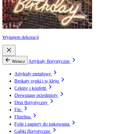
Wynajem dekoracji
Artykuły florystyczne
Wstecz
Artykuły metalowe
Brokaty sypki i w kleju
Cekiny i konfetti
Drewniane przedmioty
Drut florystyczny
Filc
Flizelina
Folie i papiery do pakowania
Gąbki florystyczne