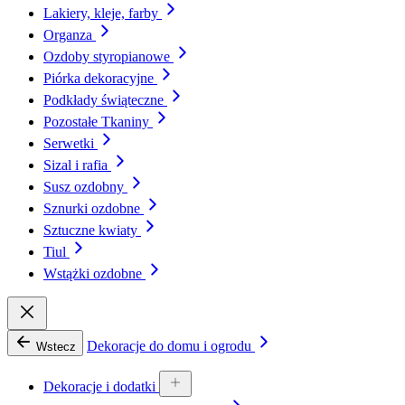
Lakiery, kleje, farby
Organza
Ozdoby styropianowe
Piórka dekoracyjne
Podkłady świąteczne
Pozostałe Tkaniny
Serwetki
Sizal i rafia
Susz ozdobny
Sznurki ozdobne
Sztuczne kwiaty
Tiul
Wstążki ozdobne
Dekoracje do domu i ogrodu
Wstecz
Dekoracje i dodatki