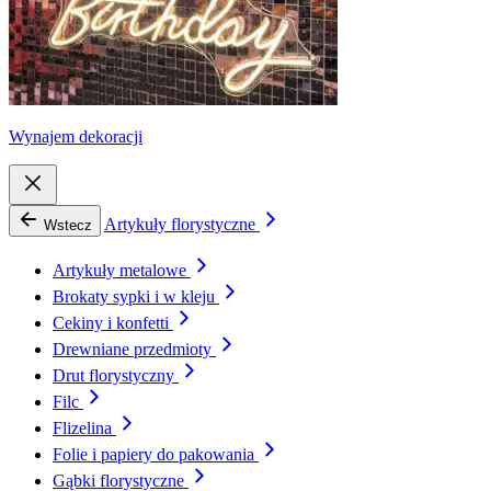
Wynajem dekoracji
Artykuły florystyczne
Wstecz
Artykuły metalowe
Brokaty sypki i w kleju
Cekiny i konfetti
Drewniane przedmioty
Drut florystyczny
Filc
Flizelina
Folie i papiery do pakowania
Gąbki florystyczne