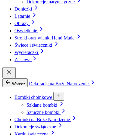
Dekoracje marynistyczne
Doniczki
Latarnie
Obrazy
Oświetlenie
Stroiki oraz wianki Hand Made
Świece i świeczniki
Wycieraczki
Zastawa
Dekoracje na Boże Narodzenie
Wstecz
Bombki choinkowe
Szklane bombki
Sztuczne bombki
Choinki na Boże Narodzenie
Dekoracje świąteczne
Kartki świąteczne