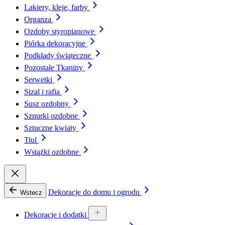
Lakiery, kleje, farby
Organza
Ozdoby styropianowe
Piórka dekoracyjne
Podkłady świąteczne
Pozostałe Tkaniny
Serwetki
Sizal i rafia
Susz ozdobny
Sznurki ozdobne
Sztuczne kwiaty
Tiul
Wstążki ozdobne
Dekoracje do domu i ogrodu
Wstecz
Dekoracje i dodatki