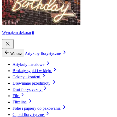
Wynajem dekoracji
Artykuły florystyczne
Wstecz
Artykuły metalowe
Brokaty sypki i w kleju
Cekiny i konfetti
Drewniane przedmioty
Drut florystyczny
Filc
Flizelina
Folie i papiery do pakowania
Gąbki florystyczne