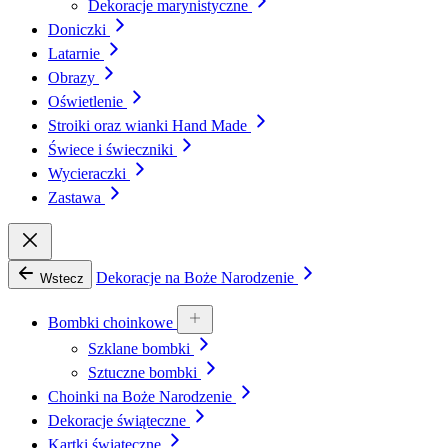
Dekoracje marynistyczne
Doniczki
Latarnie
Obrazy
Oświetlenie
Stroiki oraz wianki Hand Made
Świece i świeczniki
Wycieraczki
Zastawa
Dekoracje na Boże Narodzenie
Wstecz
Bombki choinkowe
Szklane bombki
Sztuczne bombki
Choinki na Boże Narodzenie
Dekoracje świąteczne
Kartki świąteczne