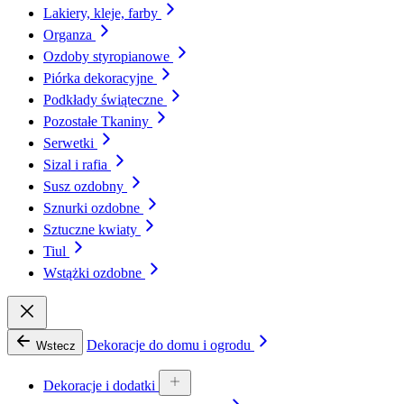
Lakiery, kleje, farby
Organza
Ozdoby styropianowe
Piórka dekoracyjne
Podkłady świąteczne
Pozostałe Tkaniny
Serwetki
Sizal i rafia
Susz ozdobny
Sznurki ozdobne
Sztuczne kwiaty
Tiul
Wstążki ozdobne
Dekoracje do domu i ogrodu
Wstecz
Dekoracje i dodatki