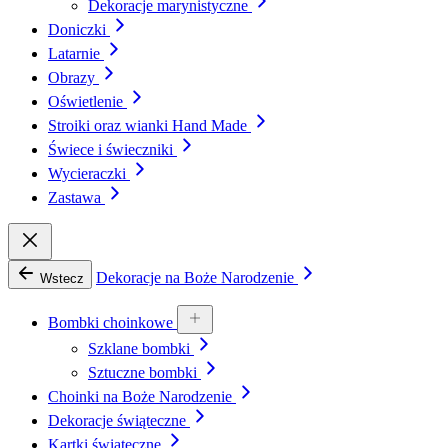
Dekoracje marynistyczne
Doniczki
Latarnie
Obrazy
Oświetlenie
Stroiki oraz wianki Hand Made
Świece i świeczniki
Wycieraczki
Zastawa
Dekoracje na Boże Narodzenie
Wstecz
Bombki choinkowe
Szklane bombki
Sztuczne bombki
Choinki na Boże Narodzenie
Dekoracje świąteczne
Kartki świąteczne