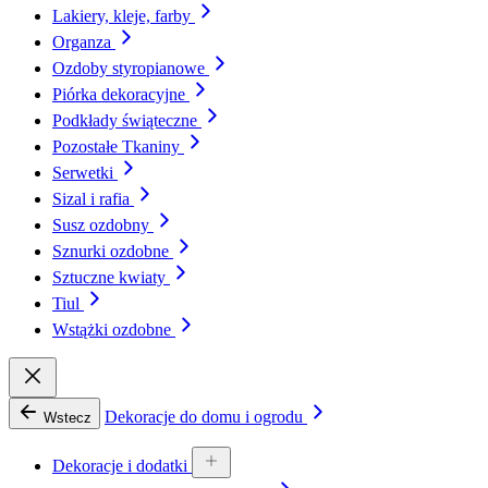
Lakiery, kleje, farby
Organza
Ozdoby styropianowe
Piórka dekoracyjne
Podkłady świąteczne
Pozostałe Tkaniny
Serwetki
Sizal i rafia
Susz ozdobny
Sznurki ozdobne
Sztuczne kwiaty
Tiul
Wstążki ozdobne
Dekoracje do domu i ogrodu
Wstecz
Dekoracje i dodatki