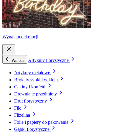
Wynajem dekoracji
Artykuły florystyczne
Wstecz
Artykuły metalowe
Brokaty sypki i w kleju
Cekiny i konfetti
Drewniane przedmioty
Drut florystyczny
Filc
Flizelina
Folie i papiery do pakowania
Gąbki florystyczne