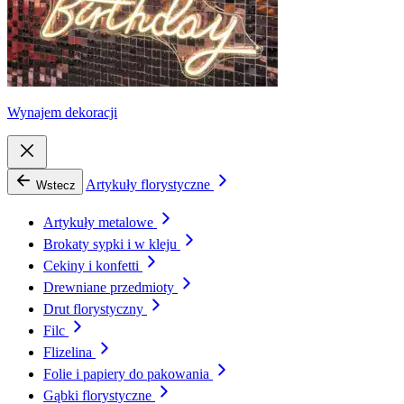
Wynajem dekoracji
Artykuły florystyczne
Wstecz
Artykuły metalowe
Brokaty sypki i w kleju
Cekiny i konfetti
Drewniane przedmioty
Drut florystyczny
Filc
Flizelina
Folie i papiery do pakowania
Gąbki florystyczne