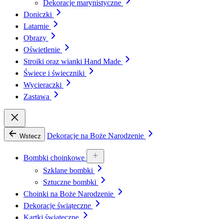
Dekoracje marynistyczne
Doniczki
Latarnie
Obrazy
Oświetlenie
Stroiki oraz wianki Hand Made
Świece i świeczniki
Wycieraczki
Zastawa
Dekoracje na Boże Narodzenie
Wstecz
Bombki choinkowe
Szklane bombki
Sztuczne bombki
Choinki na Boże Narodzenie
Dekoracje świąteczne
Kartki świąteczne