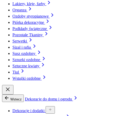
Lakiery, kleje, farby
Organza
Ozdoby styropianowe
Piórka dekoracyjne
Podkłady świąteczne
Pozostałe Tkaniny
Serwetki
Sizal i rafia
Susz ozdobny
Sznurki ozdobne
Sztuczne kwiaty
Tiul
Wstążki ozdobne
Dekoracje do domu i ogrodu
Wstecz
Dekoracje i dodatki