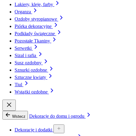
Lakiery, kleje, farby
Organza
Ozdoby styropianowe
Piórka dekoracyjne
Podkłady świąteczne
Pozostałe Tkaniny
Serwetki
Sizal i rafia
Susz ozdobny
Sznurki ozdobne
Sztuczne kwiaty
Tiul
Wstążki ozdobne
Dekoracje do domu i ogrodu
Wstecz
Dekoracje i dodatki