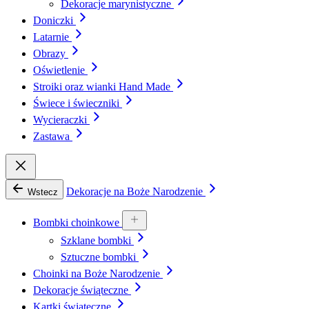
Dekoracje marynistyczne
Doniczki
Latarnie
Obrazy
Oświetlenie
Stroiki oraz wianki Hand Made
Świece i świeczniki
Wycieraczki
Zastawa
Dekoracje na Boże Narodzenie
Wstecz
Bombki choinkowe
Szklane bombki
Sztuczne bombki
Choinki na Boże Narodzenie
Dekoracje świąteczne
Kartki świąteczne