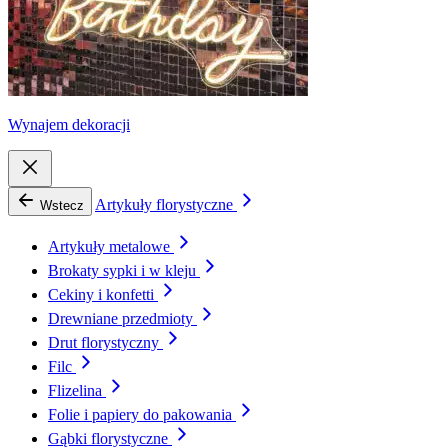
Wynajem dekoracji
Artykuły florystyczne
Wstecz
Artykuły metalowe
Brokaty sypki i w kleju
Cekiny i konfetti
Drewniane przedmioty
Drut florystyczny
Filc
Flizelina
Folie i papiery do pakowania
Gąbki florystyczne