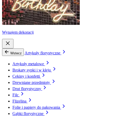
Wynajem dekoracji
Artykuły florystyczne
Wstecz
Artykuły metalowe
Brokaty sypki i w kleju
Cekiny i konfetti
Drewniane przedmioty
Drut florystyczny
Filc
Flizelina
Folie i papiery do pakowania
Gąbki florystyczne