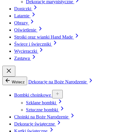
Dekoracje marynistyczne
Doniczki
Latarnie
Obrazy
Oświetlenie
Stroiki oraz wianki Hand Made
Świece i świeczniki
Wycieraczki
Zastawa
Dekoracje na Boże Narodzenie
Wstecz
Bombki choinkowe
Szklane bombki
Sztuczne bombki
Choinki na Boże Narodzenie
Dekoracje świąteczne
Kartki świąteczne