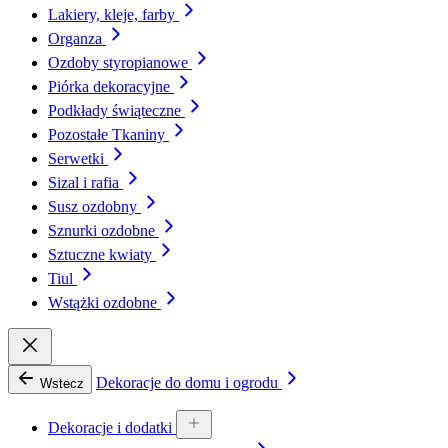
Lakiery, kleje, farby
Organza
Ozdoby styropianowe
Piórka dekoracyjne
Podkłady świąteczne
Pozostałe Tkaniny
Serwetki
Sizal i rafia
Susz ozdobny
Sznurki ozdobne
Sztuczne kwiaty
Tiul
Wstążki ozdobne
Dekoracje do domu i ogrodu
Wstecz
Dekoracje i dodatki