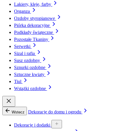
Lakiery, kleje, farby
Organza
Ozdoby styropianowe
Piórka dekoracyjne
Podkłady świąteczne
Pozostałe Tkaniny
Serwetki
Sizal i rafia
Susz ozdobny
Sznurki ozdobne
Sztuczne kwiaty
Tiul
Wstążki ozdobne
Dekoracje do domu i ogrodu
Wstecz
Dekoracje i dodatki