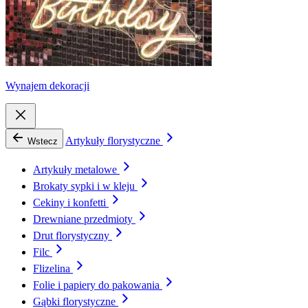
Wynajem dekoracji
Artykuły florystyczne
Wstecz
Artykuły metalowe
Brokaty sypki i w kleju
Cekiny i konfetti
Drewniane przedmioty
Drut florystyczny
Filc
Flizelina
Folie i papiery do pakowania
Gąbki florystyczne