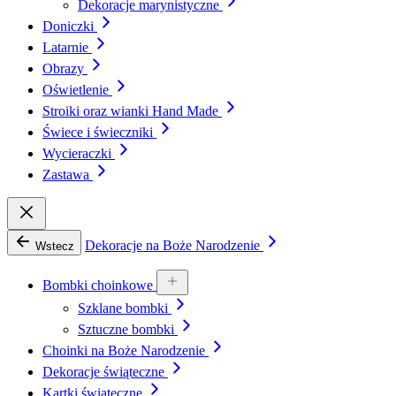
Dekoracje marynistyczne
Doniczki
Latarnie
Obrazy
Oświetlenie
Stroiki oraz wianki Hand Made
Świece i świeczniki
Wycieraczki
Zastawa
Dekoracje na Boże Narodzenie
Wstecz
Bombki choinkowe
Szklane bombki
Sztuczne bombki
Choinki na Boże Narodzenie
Dekoracje świąteczne
Kartki świąteczne