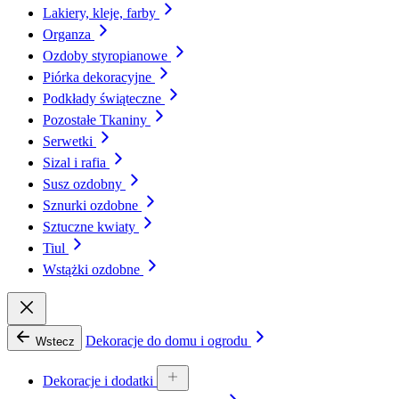
Lakiery, kleje, farby
Organza
Ozdoby styropianowe
Piórka dekoracyjne
Podkłady świąteczne
Pozostałe Tkaniny
Serwetki
Sizal i rafia
Susz ozdobny
Sznurki ozdobne
Sztuczne kwiaty
Tiul
Wstążki ozdobne
Dekoracje do domu i ogrodu
Wstecz
Dekoracje i dodatki