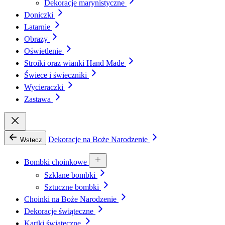
Dekoracje marynistyczne
Doniczki
Latarnie
Obrazy
Oświetlenie
Stroiki oraz wianki Hand Made
Świece i świeczniki
Wycieraczki
Zastawa
Dekoracje na Boże Narodzenie
Wstecz
Bombki choinkowe
Szklane bombki
Sztuczne bombki
Choinki na Boże Narodzenie
Dekoracje świąteczne
Kartki świąteczne