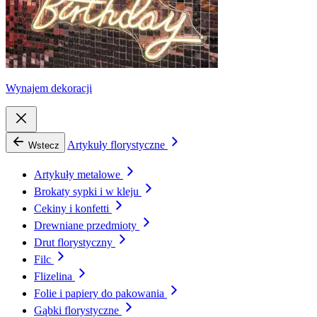
Wynajem dekoracji
Artykuły florystyczne
Wstecz
Artykuły metalowe
Brokaty sypki i w kleju
Cekiny i konfetti
Drewniane przedmioty
Drut florystyczny
Filc
Flizelina
Folie i papiery do pakowania
Gąbki florystyczne