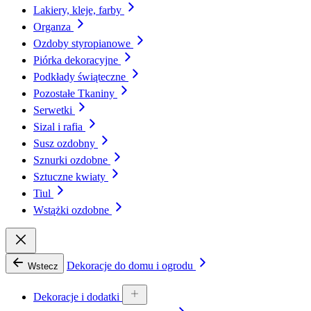
Lakiery, kleje, farby
Organza
Ozdoby styropianowe
Piórka dekoracyjne
Podkłady świąteczne
Pozostałe Tkaniny
Serwetki
Sizal i rafia
Susz ozdobny
Sznurki ozdobne
Sztuczne kwiaty
Tiul
Wstążki ozdobne
Dekoracje do domu i ogrodu
Wstecz
Dekoracje i dodatki