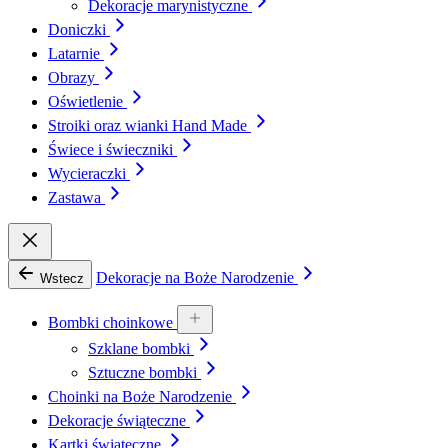
Dekoracje marynistyczne
Doniczki
Latarnie
Obrazy
Oświetlenie
Stroiki oraz wianki Hand Made
Świece i świeczniki
Wycieraczki
Zastawa
Dekoracje na Boże Narodzenie
Wstecz
Bombki choinkowe
Szklane bombki
Sztuczne bombki
Choinki na Boże Narodzenie
Dekoracje świąteczne
Kartki świąteczne