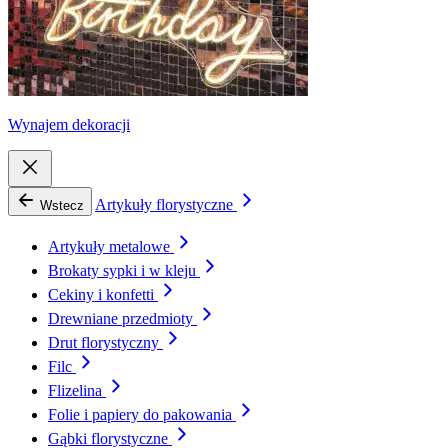
Wynajem dekoracji
Artykuły florystyczne
Wstecz
Artykuły metalowe
Brokaty sypki i w kleju
Cekiny i konfetti
Drewniane przedmioty
Drut florystyczny
Filc
Flizelina
Folie i papiery do pakowania
Gąbki florystyczne