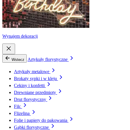
Wynajem dekoracji
Artykuły florystyczne
Wstecz
Artykuły metalowe
Brokaty sypki i w kleju
Cekiny i konfetti
Drewniane przedmioty
Drut florystyczny
Filc
Flizelina
Folie i papiery do pakowania
Gąbki florystyczne