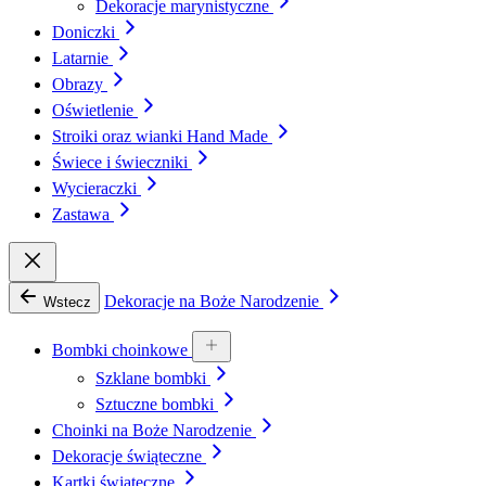
Dekoracje marynistyczne
Doniczki
Latarnie
Obrazy
Oświetlenie
Stroiki oraz wianki Hand Made
Świece i świeczniki
Wycieraczki
Zastawa
Dekoracje na Boże Narodzenie
Wstecz
Bombki choinkowe
Szklane bombki
Sztuczne bombki
Choinki na Boże Narodzenie
Dekoracje świąteczne
Kartki świąteczne