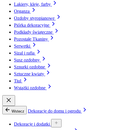
Lakiery, kleje, farby
Organza
Ozdoby styropianowe
Piórka dekoracyjne
Podkłady świąteczne
Pozostałe Tkaniny
Serwetki
Sizal i rafia
Susz ozdobny
Sznurki ozdobne
Sztuczne kwiaty
Tiul
Wstążki ozdobne
Dekoracje do domu i ogrodu
Wstecz
Dekoracje i dodatki