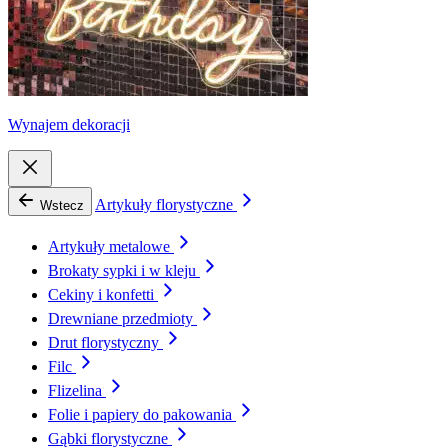
Wynajem dekoracji
Artykuły florystyczne
Wstecz
Artykuły metalowe
Brokaty sypki i w kleju
Cekiny i konfetti
Drewniane przedmioty
Drut florystyczny
Filc
Flizelina
Folie i papiery do pakowania
Gąbki florystyczne