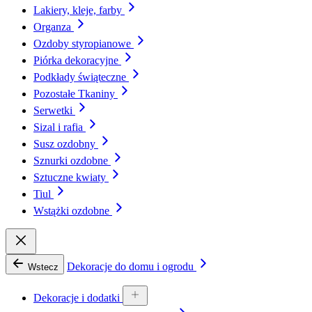
Lakiery, kleje, farby
Organza
Ozdoby styropianowe
Piórka dekoracyjne
Podkłady świąteczne
Pozostałe Tkaniny
Serwetki
Sizal i rafia
Susz ozdobny
Sznurki ozdobne
Sztuczne kwiaty
Tiul
Wstążki ozdobne
Dekoracje do domu i ogrodu
Wstecz
Dekoracje i dodatki