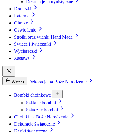
Dekoracje marynistyczne
Doniczki
Latarnie
Obrazy
Oświetlenie
Stroiki oraz wianki Hand Made
Świece i świeczniki
Wycieraczki
Zastawa
Dekoracje na Boże Narodzenie
Wstecz
Bombki choinkowe
Szklane bombki
Sztuczne bombki
Choinki na Boże Narodzenie
Dekoracje świąteczne
Kartki świąteczne