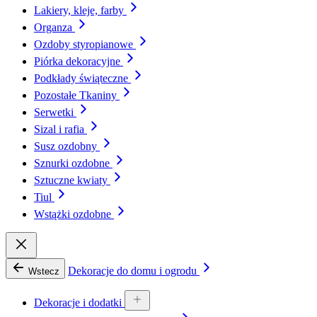
Lakiery, kleje, farby
Organza
Ozdoby styropianowe
Piórka dekoracyjne
Podkłady świąteczne
Pozostałe Tkaniny
Serwetki
Sizal i rafia
Susz ozdobny
Sznurki ozdobne
Sztuczne kwiaty
Tiul
Wstążki ozdobne
Dekoracje do domu i ogrodu
Wstecz
Dekoracje i dodatki