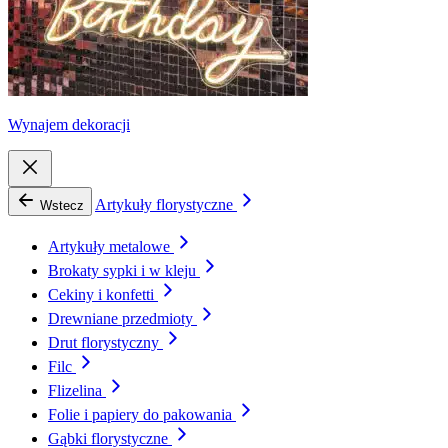
Wynajem dekoracji
Artykuły florystyczne
Wstecz
Artykuły metalowe
Brokaty sypki i w kleju
Cekiny i konfetti
Drewniane przedmioty
Drut florystyczny
Filc
Flizelina
Folie i papiery do pakowania
Gąbki florystyczne