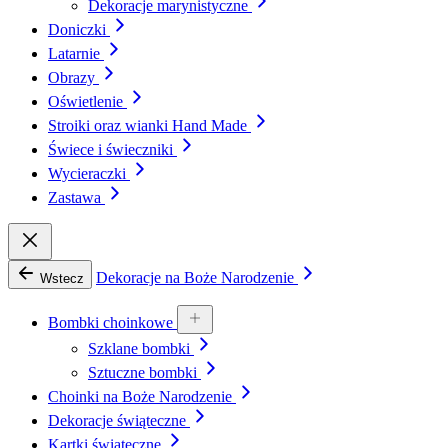
Dekoracje marynistyczne
Doniczki
Latarnie
Obrazy
Oświetlenie
Stroiki oraz wianki Hand Made
Świece i świeczniki
Wycieraczki
Zastawa
Dekoracje na Boże Narodzenie
Wstecz
Bombki choinkowe
Szklane bombki
Sztuczne bombki
Choinki na Boże Narodzenie
Dekoracje świąteczne
Kartki świąteczne