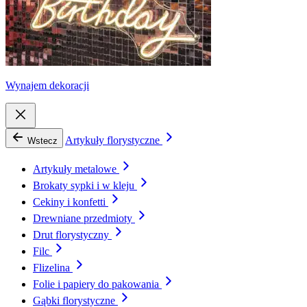
Wynajem dekoracji
Artykuły florystyczne
Wstecz
Artykuły metalowe
Brokaty sypki i w kleju
Cekiny i konfetti
Drewniane przedmioty
Drut florystyczny
Filc
Flizelina
Folie i papiery do pakowania
Gąbki florystyczne