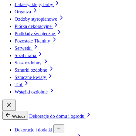
Lakiery, kleje, farby
Organza
Ozdoby styropianowe
Piórka dekoracyjne
Podkłady świąteczne
Pozostałe Tkaniny
Serwetki
Sizal i rafia
Susz ozdobny
Sznurki ozdobne
Sztuczne kwiaty
Tiul
Wstążki ozdobne
Dekoracje do domu i ogrodu
Wstecz
Dekoracje i dodatki