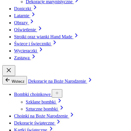
Dekoracje marynistyczne
Doniczki
Latarnie
Obrazy
Oświetlenie
Stroiki oraz wianki Hand Made
Świece i świeczniki
Wycieraczki
Zastawa
Dekoracje na Boże Narodzenie
Wstecz
Bombki choinkowe
Szklane bombki
Sztuczne bombki
Choinki na Boże Narodzenie
Dekoracje świąteczne
Kartki świąteczne