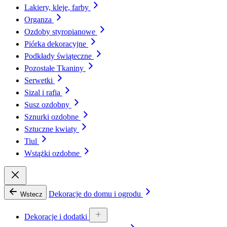
Lakiery, kleje, farby
Organza
Ozdoby styropianowe
Piórka dekoracyjne
Podkłady świąteczne
Pozostałe Tkaniny
Serwetki
Sizal i rafia
Susz ozdobny
Sznurki ozdobne
Sztuczne kwiaty
Tiul
Wstążki ozdobne
Dekoracje do domu i ogrodu
Wstecz
Dekoracje i dodatki