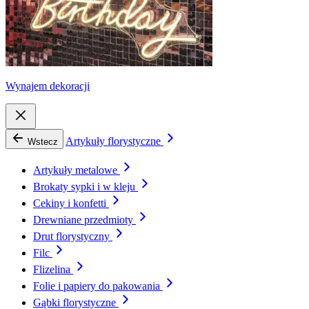
Wynajem dekoracji
Artykuły florystyczne
Wstecz
Artykuły metalowe
Brokaty sypki i w kleju
Cekiny i konfetti
Drewniane przedmioty
Drut florystyczny
Filc
Flizelina
Folie i papiery do pakowania
Gąbki florystyczne