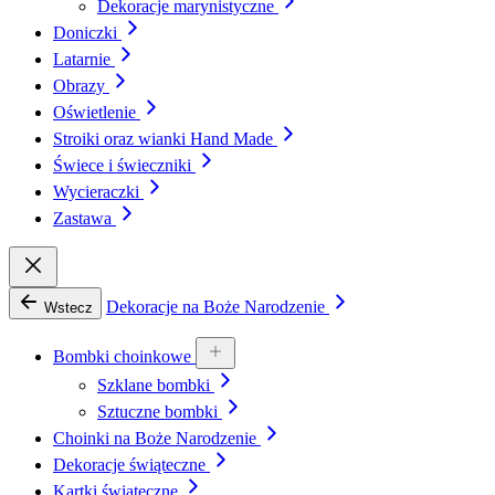
Dekoracje marynistyczne
Doniczki
Latarnie
Obrazy
Oświetlenie
Stroiki oraz wianki Hand Made
Świece i świeczniki
Wycieraczki
Zastawa
Dekoracje na Boże Narodzenie
Wstecz
Bombki choinkowe
Szklane bombki
Sztuczne bombki
Choinki na Boże Narodzenie
Dekoracje świąteczne
Kartki świąteczne