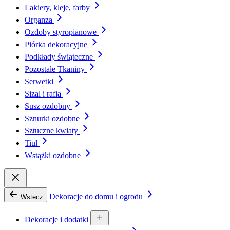
Lakiery, kleje, farby
Organza
Ozdoby styropianowe
Piórka dekoracyjne
Podkłady świąteczne
Pozostałe Tkaniny
Serwetki
Sizal i rafia
Susz ozdobny
Sznurki ozdobne
Sztuczne kwiaty
Tiul
Wstążki ozdobne
Dekoracje do domu i ogrodu
Wstecz
Dekoracje i dodatki