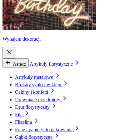
Wynajem dekoracji
Artykuły florystyczne
Wstecz
Artykuły metalowe
Brokaty sypki i w kleju
Cekiny i konfetti
Drewniane przedmioty
Drut florystyczny
Filc
Flizelina
Folie i papiery do pakowania
Gąbki florystyczne