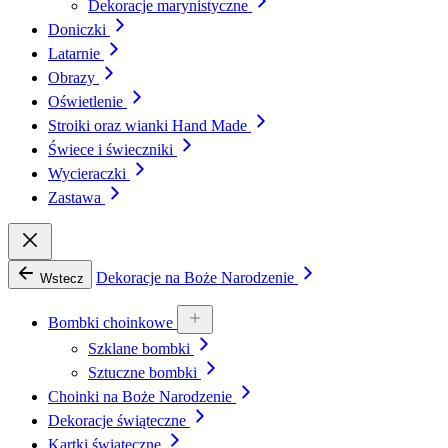
Dekoracje marynistyczne
Doniczki
Latarnie
Obrazy
Oświetlenie
Stroiki oraz wianki Hand Made
Świece i świeczniki
Wycieraczki
Zastawa
Dekoracje na Boże Narodzenie
Wstecz
Bombki choinkowe
Szklane bombki
Sztuczne bombki
Choinki na Boże Narodzenie
Dekoracje świąteczne
Kartki świąteczne