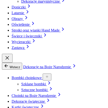
Dekoracje marynistyczne
Doniczki
Latarnie
Obrazy
Oświetlenie
Stroiki oraz wianki Hand Made
Świece i świeczniki
Wycieraczki
Zastawa
Dekoracje na Boże Narodzenie
Wstecz
Bombki choinkowe
Szklane bombki
Sztuczne bombki
Choinki na Boże Narodzenie
Dekoracje świąteczne
Kartki świąteczne