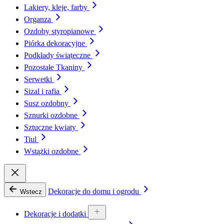
Lakiery, kleje, farby
Organza
Ozdoby styropianowe
Piórka dekoracyjne
Podkłady świąteczne
Pozostałe Tkaniny
Serwetki
Sizal i rafia
Susz ozdobny
Sznurki ozdobne
Sztuczne kwiaty
Tiul
Wstążki ozdobne
Dekoracje do domu i ogrodu
Wstecz
Dekoracje i dodatki