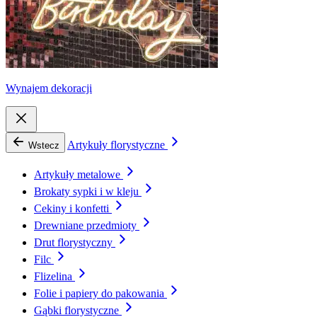
Wynajem dekoracji
Artykuły florystyczne
Wstecz
Artykuły metalowe
Brokaty sypki i w kleju
Cekiny i konfetti
Drewniane przedmioty
Drut florystyczny
Filc
Flizelina
Folie i papiery do pakowania
Gąbki florystyczne