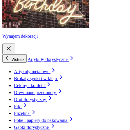
Wynajem dekoracji
Artykuły florystyczne
Wstecz
Artykuły metalowe
Brokaty sypki i w kleju
Cekiny i konfetti
Drewniane przedmioty
Drut florystyczny
Filc
Flizelina
Folie i papiery do pakowania
Gąbki florystyczne