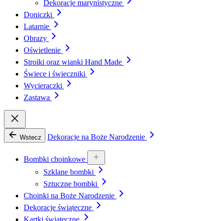
Dekoracje marynistyczne
Doniczki
Latarnie
Obrazy
Oświetlenie
Stroiki oraz wianki Hand Made
Świece i świeczniki
Wycieraczki
Zastawa
Dekoracje na Boże Narodzenie
Wstecz
Bombki choinkowe
Szklane bombki
Sztuczne bombki
Choinki na Boże Narodzenie
Dekoracje świąteczne
Kartki świąteczne