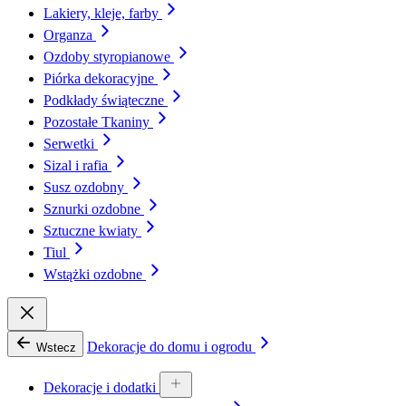
Lakiery, kleje, farby
Organza
Ozdoby styropianowe
Piórka dekoracyjne
Podkłady świąteczne
Pozostałe Tkaniny
Serwetki
Sizal i rafia
Susz ozdobny
Sznurki ozdobne
Sztuczne kwiaty
Tiul
Wstążki ozdobne
Dekoracje do domu i ogrodu
Wstecz
Dekoracje i dodatki