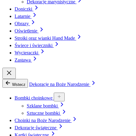
Dekoracje marynistyczne
Doniczki
Latarnie
Obrazy
Oświetlenie
Stroiki oraz wianki Hand Made
Świece i świeczniki
Wycieraczki
Zastawa
Dekoracje na Boże Narodzenie
Wstecz
Bombki choinkowe
Szklane bombki
Sztuczne bombki
Choinki na Boże Narodzenie
Dekoracje świąteczne
Kartki świąteczne