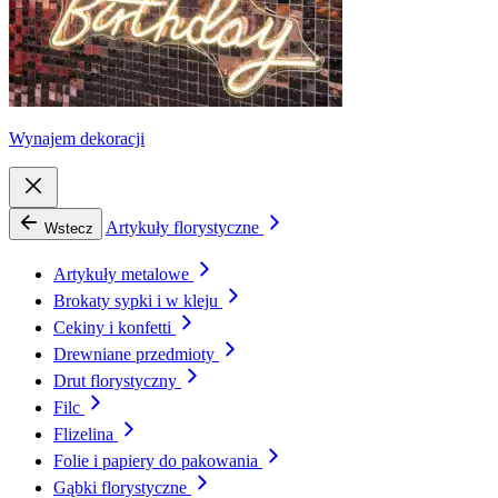
Wynajem dekoracji
Artykuły florystyczne
Wstecz
Artykuły metalowe
Brokaty sypki i w kleju
Cekiny i konfetti
Drewniane przedmioty
Drut florystyczny
Filc
Flizelina
Folie i papiery do pakowania
Gąbki florystyczne