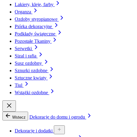
Lakiery, kleje, farby
Organza
Ozdoby styropianowe
Piórka dekoracyjne
Podkłady świąteczne
Pozostałe Tkaniny
Serwetki
Sizal i rafia
Susz ozdobny
Sznurki ozdobne
Sztuczne kwiaty
Tiul
Wstążki ozdobne
Dekoracje do domu i ogrodu
Wstecz
Dekoracje i dodatki