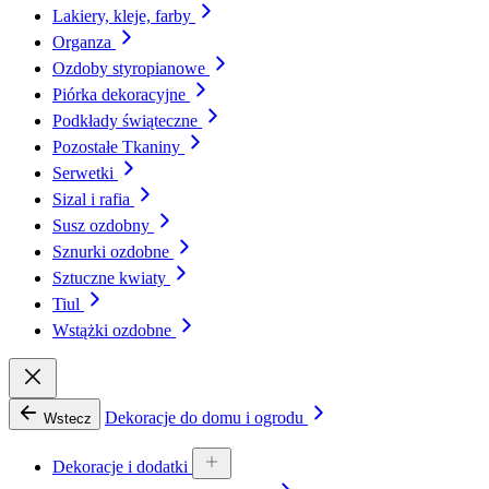
Lakiery, kleje, farby
Organza
Ozdoby styropianowe
Piórka dekoracyjne
Podkłady świąteczne
Pozostałe Tkaniny
Serwetki
Sizal i rafia
Susz ozdobny
Sznurki ozdobne
Sztuczne kwiaty
Tiul
Wstążki ozdobne
Dekoracje do domu i ogrodu
Wstecz
Dekoracje i dodatki