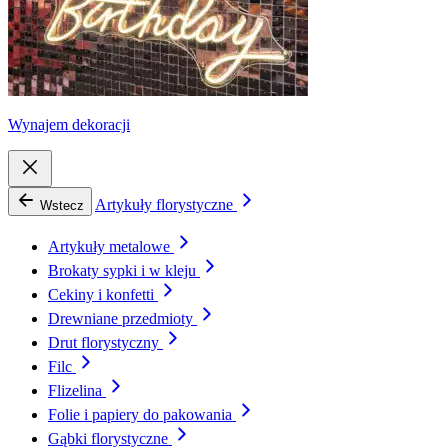
Wynajem dekoracji
Artykuły florystyczne
Wstecz
Artykuły metalowe
Brokaty sypki i w kleju
Cekiny i konfetti
Drewniane przedmioty
Drut florystyczny
Filc
Flizelina
Folie i papiery do pakowania
Gąbki florystyczne