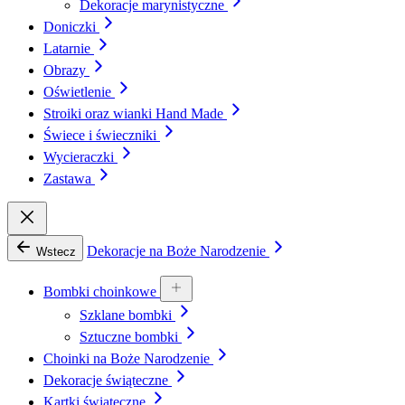
Dekoracje marynistyczne
Doniczki
Latarnie
Obrazy
Oświetlenie
Stroiki oraz wianki Hand Made
Świece i świeczniki
Wycieraczki
Zastawa
Dekoracje na Boże Narodzenie
Wstecz
Bombki choinkowe
Szklane bombki
Sztuczne bombki
Choinki na Boże Narodzenie
Dekoracje świąteczne
Kartki świąteczne