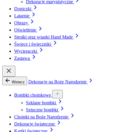
Dekoracje marynistyczne
Doniczki
Latarnie
Obrazy
Oświetlenie
Stroiki oraz wianki Hand Made
Świece i świeczniki
Wycieraczki
Zastawa
Dekoracje na Boże Narodzenie
Wstecz
Bombki choinkowe
Szklane bombki
Sztuczne bombki
Choinki na Boże Narodzenie
Dekoracje świąteczne
Kartki świąteczne