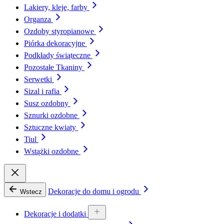
Lakiery, kleje, farby
Organza
Ozdoby styropianowe
Piórka dekoracyjne
Podkłady świąteczne
Pozostałe Tkaniny
Serwetki
Sizal i rafia
Susz ozdobny
Sznurki ozdobne
Sztuczne kwiaty
Tiul
Wstążki ozdobne
Dekoracje do domu i ogrodu
Wstecz
Dekoracje i dodatki