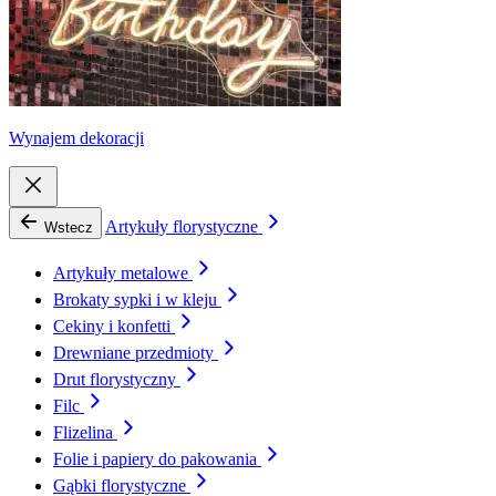
Wynajem dekoracji
Artykuły florystyczne
Wstecz
Artykuły metalowe
Brokaty sypki i w kleju
Cekiny i konfetti
Drewniane przedmioty
Drut florystyczny
Filc
Flizelina
Folie i papiery do pakowania
Gąbki florystyczne