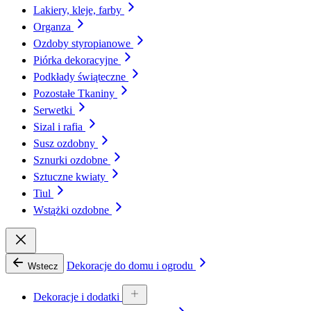
Lakiery, kleje, farby
Organza
Ozdoby styropianowe
Piórka dekoracyjne
Podkłady świąteczne
Pozostałe Tkaniny
Serwetki
Sizal i rafia
Susz ozdobny
Sznurki ozdobne
Sztuczne kwiaty
Tiul
Wstążki ozdobne
Dekoracje do domu i ogrodu
Wstecz
Dekoracje i dodatki