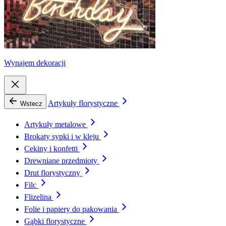
Wynajem dekoracji
Artykuły florystyczne
Wstecz
Artykuły metalowe
Brokaty sypki i w kleju
Cekiny i konfetti
Drewniane przedmioty
Drut florystyczny
Filc
Flizelina
Folie i papiery do pakowania
Gąbki florystyczne