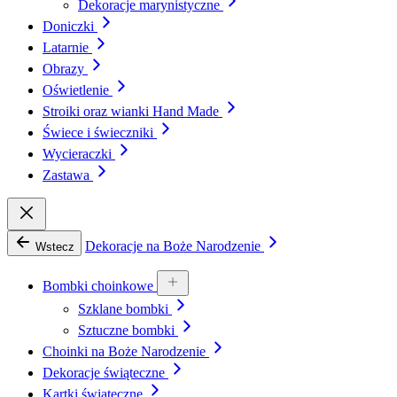
Dekoracje marynistyczne
Doniczki
Latarnie
Obrazy
Oświetlenie
Stroiki oraz wianki Hand Made
Świece i świeczniki
Wycieraczki
Zastawa
Dekoracje na Boże Narodzenie
Wstecz
Bombki choinkowe
Szklane bombki
Sztuczne bombki
Choinki na Boże Narodzenie
Dekoracje świąteczne
Kartki świąteczne