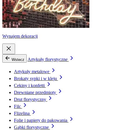
Wynajem dekoracji
Artykuły florystyczne
Wstecz
Artykuły metalowe
Brokaty sypki i w kleju
Cekiny i konfetti
Drewniane przedmioty
Drut florystyczny
Filc
Flizelina
Folie i papiery do pakowania
Gąbki florystyczne