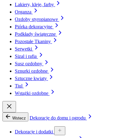
Lakiery, kleje, farby
Organza
Ozdoby styropianowe
Piórka dekoracyjne
Podkłady świąteczne
Pozostałe Tkaniny
Serwetki
Sizal i rafia
Susz ozdobny
Sznurki ozdobne
Sztuczne kwiaty
Tiul
Wstążki ozdobne
Dekoracje do domu i ogrodu
Wstecz
Dekoracje i dodatki