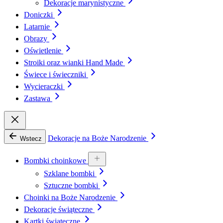
Dekoracje marynistyczne
Doniczki
Latarnie
Obrazy
Oświetlenie
Stroiki oraz wianki Hand Made
Świece i świeczniki
Wycieraczki
Zastawa
Dekoracje na Boże Narodzenie
Wstecz
Bombki choinkowe
Szklane bombki
Sztuczne bombki
Choinki na Boże Narodzenie
Dekoracje świąteczne
Kartki świąteczne