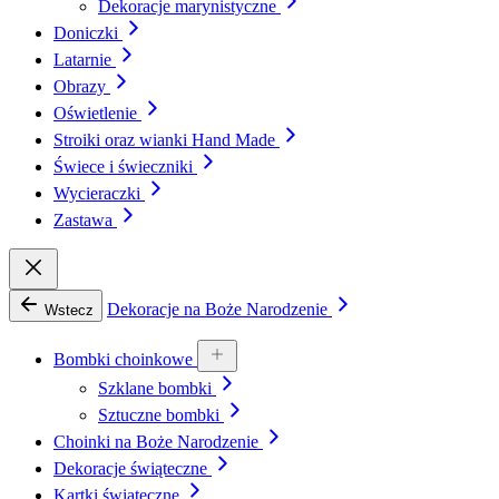
Dekoracje marynistyczne
Doniczki
Latarnie
Obrazy
Oświetlenie
Stroiki oraz wianki Hand Made
Świece i świeczniki
Wycieraczki
Zastawa
Dekoracje na Boże Narodzenie
Wstecz
Bombki choinkowe
Szklane bombki
Sztuczne bombki
Choinki na Boże Narodzenie
Dekoracje świąteczne
Kartki świąteczne