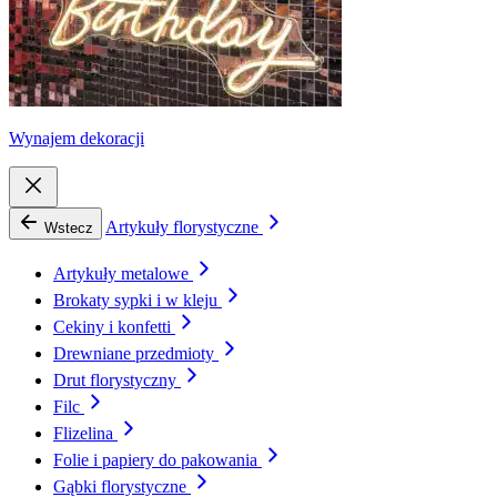
Wynajem dekoracji
Artykuły florystyczne
Wstecz
Artykuły metalowe
Brokaty sypki i w kleju
Cekiny i konfetti
Drewniane przedmioty
Drut florystyczny
Filc
Flizelina
Folie i papiery do pakowania
Gąbki florystyczne