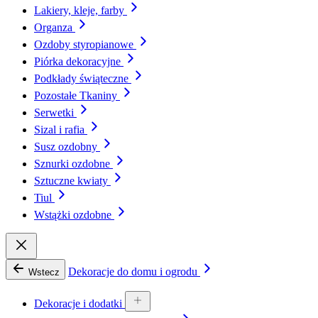
Lakiery, kleje, farby
Organza
Ozdoby styropianowe
Piórka dekoracyjne
Podkłady świąteczne
Pozostałe Tkaniny
Serwetki
Sizal i rafia
Susz ozdobny
Sznurki ozdobne
Sztuczne kwiaty
Tiul
Wstążki ozdobne
Dekoracje do domu i ogrodu
Wstecz
Dekoracje i dodatki