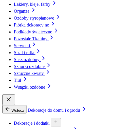
Lakiery, kleje, farby
Organza
Ozdoby styropianowe
Piórka dekoracyjne
Podkłady świąteczne
Pozostałe Tkaniny
Serwetki
Sizal i rafia
Susz ozdobny
Sznurki ozdobne
Sztuczne kwiaty
Tiul
Wstążki ozdobne
Dekoracje do domu i ogrodu
Wstecz
Dekoracje i dodatki