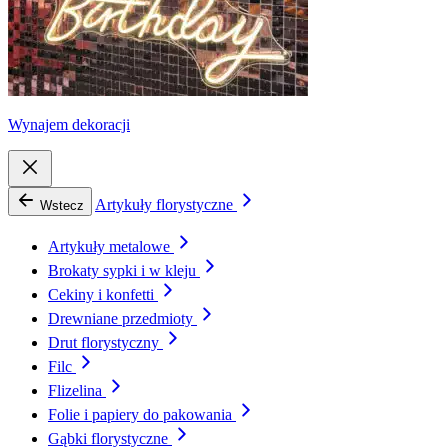
Wynajem dekoracji
Artykuły florystyczne
Wstecz
Artykuły metalowe
Brokaty sypki i w kleju
Cekiny i konfetti
Drewniane przedmioty
Drut florystyczny
Filc
Flizelina
Folie i papiery do pakowania
Gąbki florystyczne