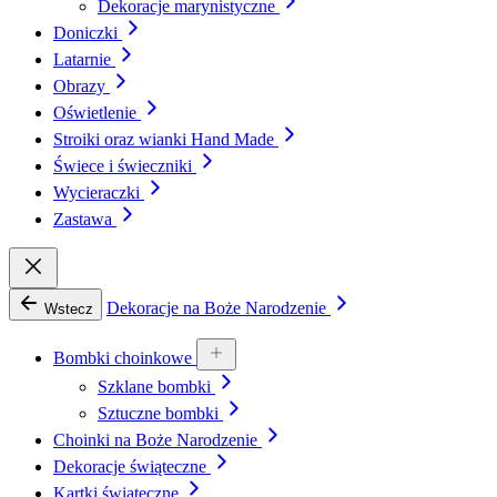
Dekoracje marynistyczne
Doniczki
Latarnie
Obrazy
Oświetlenie
Stroiki oraz wianki Hand Made
Świece i świeczniki
Wycieraczki
Zastawa
Dekoracje na Boże Narodzenie
Wstecz
Bombki choinkowe
Szklane bombki
Sztuczne bombki
Choinki na Boże Narodzenie
Dekoracje świąteczne
Kartki świąteczne