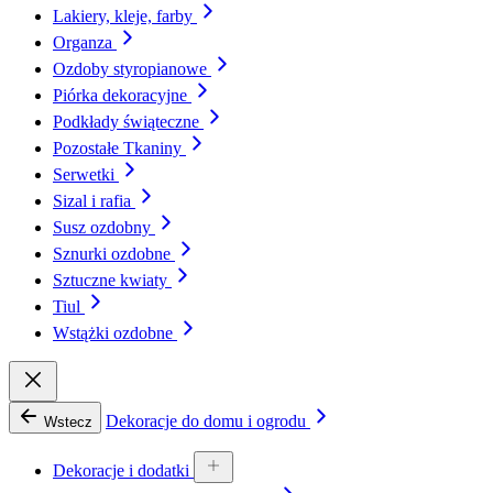
Lakiery, kleje, farby
Organza
Ozdoby styropianowe
Piórka dekoracyjne
Podkłady świąteczne
Pozostałe Tkaniny
Serwetki
Sizal i rafia
Susz ozdobny
Sznurki ozdobne
Sztuczne kwiaty
Tiul
Wstążki ozdobne
Dekoracje do domu i ogrodu
Wstecz
Dekoracje i dodatki