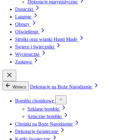
Dekoracje marynistyczne
Doniczki
Latarnie
Obrazy
Oświetlenie
Stroiki oraz wianki Hand Made
Świece i świeczniki
Wycieraczki
Zastawa
Dekoracje na Boże Narodzenie
Wstecz
Bombki choinkowe
Szklane bombki
Sztuczne bombki
Choinki na Boże Narodzenie
Dekoracje świąteczne
Kartki świąteczne