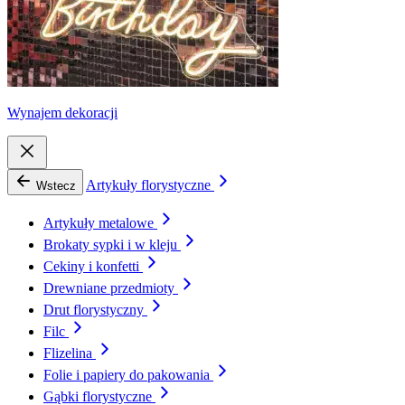
Wynajem dekoracji
Artykuły florystyczne
Wstecz
Artykuły metalowe
Brokaty sypki i w kleju
Cekiny i konfetti
Drewniane przedmioty
Drut florystyczny
Filc
Flizelina
Folie i papiery do pakowania
Gąbki florystyczne