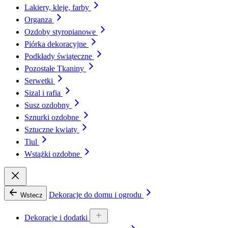
Lakiery, kleje, farby
Organza
Ozdoby styropianowe
Piórka dekoracyjne
Podkłady świąteczne
Pozostałe Tkaniny
Serwetki
Sizal i rafia
Susz ozdobny
Sznurki ozdobne
Sztuczne kwiaty
Tiul
Wstążki ozdobne
Dekoracje do domu i ogrodu
Wstecz
Dekoracje i dodatki