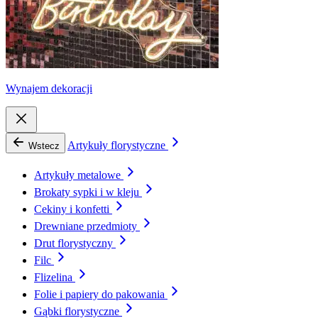
Wynajem dekoracji
Artykuły florystyczne
Wstecz
Artykuły metalowe
Brokaty sypki i w kleju
Cekiny i konfetti
Drewniane przedmioty
Drut florystyczny
Filc
Flizelina
Folie i papiery do pakowania
Gąbki florystyczne