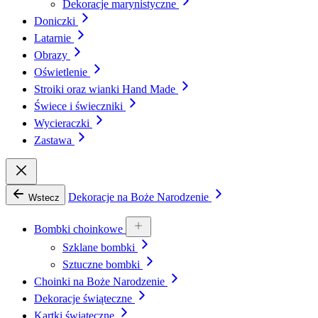
Dekoracje marynistyczne
Doniczki
Latarnie
Obrazy
Oświetlenie
Stroiki oraz wianki Hand Made
Świece i świeczniki
Wycieraczki
Zastawa
Dekoracje na Boże Narodzenie
Wstecz
Bombki choinkowe
Szklane bombki
Sztuczne bombki
Choinki na Boże Narodzenie
Dekoracje świąteczne
Kartki świąteczne