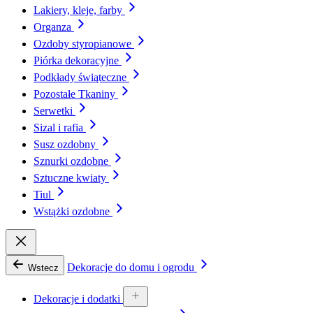
Lakiery, kleje, farby
Organza
Ozdoby styropianowe
Piórka dekoracyjne
Podkłady świąteczne
Pozostałe Tkaniny
Serwetki
Sizal i rafia
Susz ozdobny
Sznurki ozdobne
Sztuczne kwiaty
Tiul
Wstążki ozdobne
Dekoracje do domu i ogrodu
Wstecz
Dekoracje i dodatki