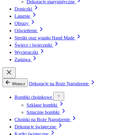
Dekoracje marynistyczne
Doniczki
Latarnie
Obrazy
Oświetlenie
Stroiki oraz wianki Hand Made
Świece i świeczniki
Wycieraczki
Zastawa
Dekoracje na Boże Narodzenie
Wstecz
Bombki choinkowe
Szklane bombki
Sztuczne bombki
Choinki na Boże Narodzenie
Dekoracje świąteczne
Kartki świąteczne