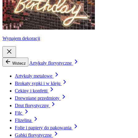
Wynajem dekoracji
Artykuły florystyczne
Wstecz
Artykuły metalowe
Brokaty sypki i w kleju
Cekiny i konfetti
Drewniane przedmioty
Drut florystyczny
Filc
Flizelina
Folie i papiery do pakowania
Gąbki florystyczne