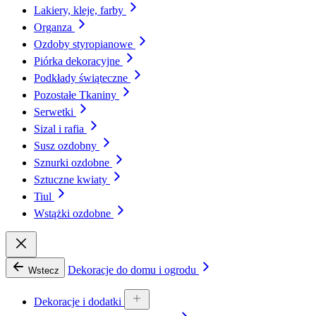
Lakiery, kleje, farby
Organza
Ozdoby styropianowe
Piórka dekoracyjne
Podkłady świąteczne
Pozostałe Tkaniny
Serwetki
Sizal i rafia
Susz ozdobny
Sznurki ozdobne
Sztuczne kwiaty
Tiul
Wstążki ozdobne
Dekoracje do domu i ogrodu
Wstecz
Dekoracje i dodatki