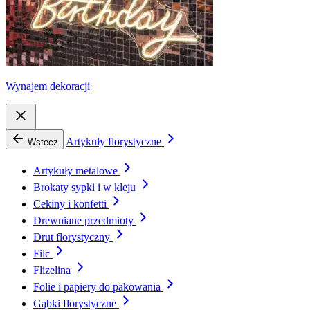
Wynajem dekoracji
Artykuły florystyczne
Wstecz
Artykuły metalowe
Brokaty sypki i w kleju
Cekiny i konfetti
Drewniane przedmioty
Drut florystyczny
Filc
Flizelina
Folie i papiery do pakowania
Gąbki florystyczne