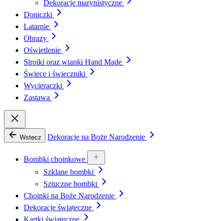
Dekoracje marynistyczne
Doniczki
Latarnie
Obrazy
Oświetlenie
Stroiki oraz wianki Hand Made
Świece i świeczniki
Wycieraczki
Zastawa
Dekoracje na Boże Narodzenie
Wstecz
Bombki choinkowe
Szklane bombki
Sztuczne bombki
Choinki na Boże Narodzenie
Dekoracje świąteczne
Kartki świąteczne