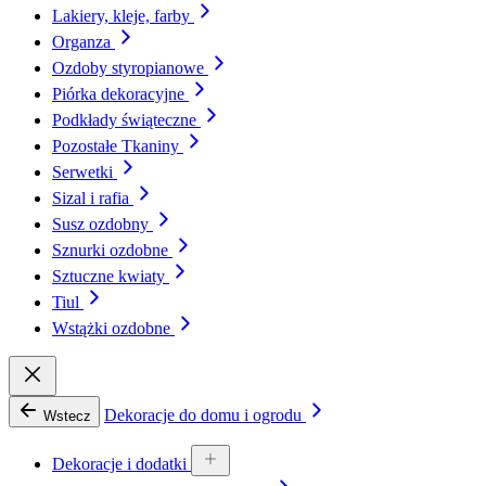
Lakiery, kleje, farby
Organza
Ozdoby styropianowe
Piórka dekoracyjne
Podkłady świąteczne
Pozostałe Tkaniny
Serwetki
Sizal i rafia
Susz ozdobny
Sznurki ozdobne
Sztuczne kwiaty
Tiul
Wstążki ozdobne
Dekoracje do domu i ogrodu
Wstecz
Dekoracje i dodatki