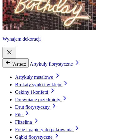
Wynajem dekoracji
Artykuły florystyczne
Wstecz
Artykuły metalowe
Brokaty sypki i w kleju
Cekiny i konfetti
Drewniane przedmioty
Drut florystyczny
Filc
Flizelina
Folie i papiery do pakowania
Gąbki florystyczne