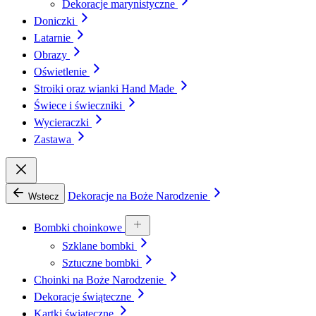
Dekoracje marynistyczne
Doniczki
Latarnie
Obrazy
Oświetlenie
Stroiki oraz wianki Hand Made
Świece i świeczniki
Wycieraczki
Zastawa
Dekoracje na Boże Narodzenie
Wstecz
Bombki choinkowe
Szklane bombki
Sztuczne bombki
Choinki na Boże Narodzenie
Dekoracje świąteczne
Kartki świąteczne