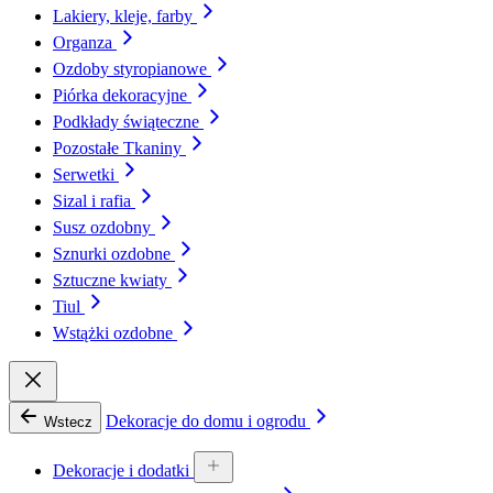
Lakiery, kleje, farby
Organza
Ozdoby styropianowe
Piórka dekoracyjne
Podkłady świąteczne
Pozostałe Tkaniny
Serwetki
Sizal i rafia
Susz ozdobny
Sznurki ozdobne
Sztuczne kwiaty
Tiul
Wstążki ozdobne
Dekoracje do domu i ogrodu
Wstecz
Dekoracje i dodatki