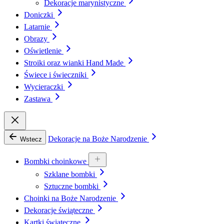
Dekoracje marynistyczne
Doniczki
Latarnie
Obrazy
Oświetlenie
Stroiki oraz wianki Hand Made
Świece i świeczniki
Wycieraczki
Zastawa
Dekoracje na Boże Narodzenie
Wstecz
Bombki choinkowe
Szklane bombki
Sztuczne bombki
Choinki na Boże Narodzenie
Dekoracje świąteczne
Kartki świąteczne