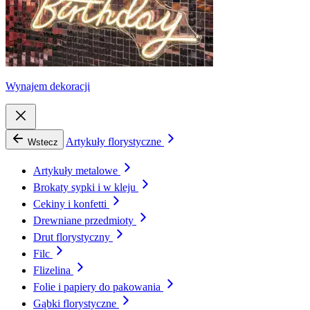
Wynajem dekoracji
Artykuły florystyczne
Wstecz
Artykuły metalowe
Brokaty sypki i w kleju
Cekiny i konfetti
Drewniane przedmioty
Drut florystyczny
Filc
Flizelina
Folie i papiery do pakowania
Gąbki florystyczne