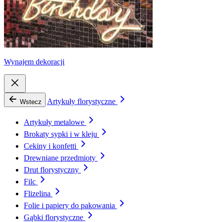
Wynajem dekoracji
Artykuły florystyczne
Wstecz
Artykuły metalowe
Brokaty sypki i w kleju
Cekiny i konfetti
Drewniane przedmioty
Drut florystyczny
Filc
Flizelina
Folie i papiery do pakowania
Gąbki florystyczne