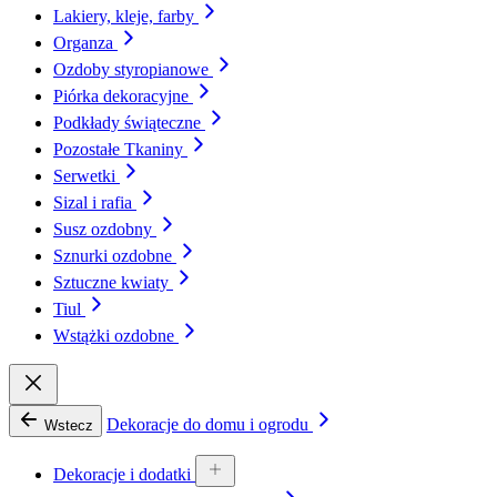
Lakiery, kleje, farby
Organza
Ozdoby styropianowe
Piórka dekoracyjne
Podkłady świąteczne
Pozostałe Tkaniny
Serwetki
Sizal i rafia
Susz ozdobny
Sznurki ozdobne
Sztuczne kwiaty
Tiul
Wstążki ozdobne
Dekoracje do domu i ogrodu
Wstecz
Dekoracje i dodatki