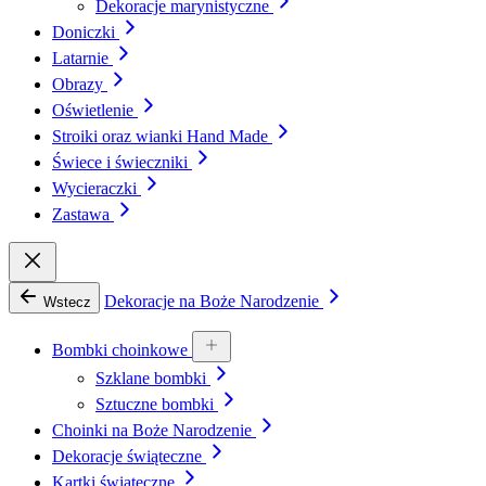
Dekoracje marynistyczne
Doniczki
Latarnie
Obrazy
Oświetlenie
Stroiki oraz wianki Hand Made
Świece i świeczniki
Wycieraczki
Zastawa
Dekoracje na Boże Narodzenie
Wstecz
Bombki choinkowe
Szklane bombki
Sztuczne bombki
Choinki na Boże Narodzenie
Dekoracje świąteczne
Kartki świąteczne