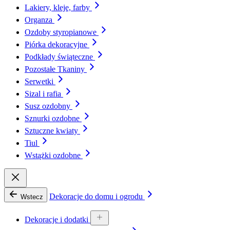
Lakiery, kleje, farby
Organza
Ozdoby styropianowe
Piórka dekoracyjne
Podkłady świąteczne
Pozostałe Tkaniny
Serwetki
Sizal i rafia
Susz ozdobny
Sznurki ozdobne
Sztuczne kwiaty
Tiul
Wstążki ozdobne
Dekoracje do domu i ogrodu
Wstecz
Dekoracje i dodatki