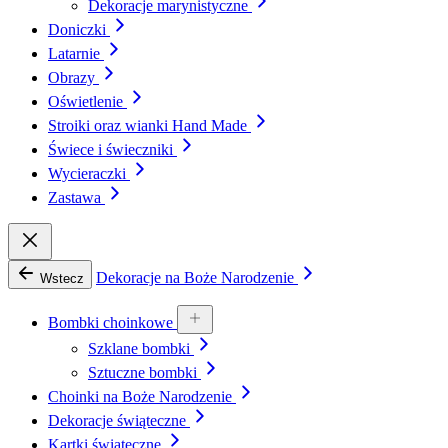
Dekoracje marynistyczne
Doniczki
Latarnie
Obrazy
Oświetlenie
Stroiki oraz wianki Hand Made
Świece i świeczniki
Wycieraczki
Zastawa
Dekoracje na Boże Narodzenie
Wstecz
Bombki choinkowe
Szklane bombki
Sztuczne bombki
Choinki na Boże Narodzenie
Dekoracje świąteczne
Kartki świąteczne