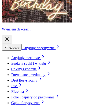
Wynajem dekoracji
Artykuły florystyczne
Wstecz
Artykuły metalowe
Brokaty sypki i w kleju
Cekiny i konfetti
Drewniane przedmioty
Drut florystyczny
Filc
Flizelina
Folie i papiery do pakowania
Gąbki florystyczne