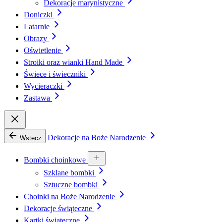
Dekoracje marynistyczne
Doniczki
Latarnie
Obrazy
Oświetlenie
Stroiki oraz wianki Hand Made
Świece i świeczniki
Wycieraczki
Zastawa
Dekoracje na Boże Narodzenie
Wstecz
Bombki choinkowe
Szklane bombki
Sztuczne bombki
Choinki na Boże Narodzenie
Dekoracje świąteczne
Kartki świąteczne