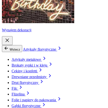
Wynajem dekoracji
Artykuły florystyczne
Wstecz
Artykuły metalowe
Brokaty sypki i w kleju
Cekiny i konfetti
Drewniane przedmioty
Drut florystyczny
Filc
Flizelina
Folie i papiery do pakowania
Gąbki florystyczne