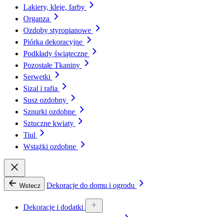
Lakiery, kleje, farby
Organza
Ozdoby styropianowe
Piórka dekoracyjne
Podkłady świąteczne
Pozostałe Tkaniny
Serwetki
Sizal i rafia
Susz ozdobny
Sznurki ozdobne
Sztuczne kwiaty
Tiul
Wstążki ozdobne
Dekoracje do domu i ogrodu
Wstecz
Dekoracje i dodatki