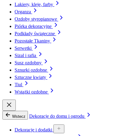
Lakiery, kleje, farby
Organza
Ozdoby styropianowe
Piórka dekoracyjne
Podkłady świąteczne
Pozostałe Tkaniny
Serwetki
Sizal i rafia
Susz ozdobny
Sznurki ozdobne
Sztuczne kwiaty
Tiul
Wstążki ozdobne
Dekoracje do domu i ogrodu
Wstecz
Dekoracje i dodatki