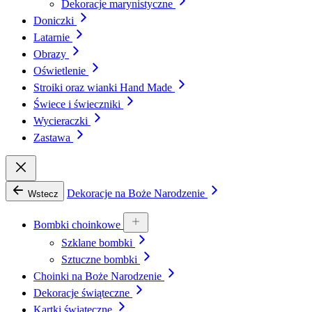
Dekoracje marynistyczne
Doniczki
Latarnie
Obrazy
Oświetlenie
Stroiki oraz wianki Hand Made
Świece i świeczniki
Wycieraczki
Zastawa
Dekoracje na Boże Narodzenie
Wstecz
Bombki choinkowe
Szklane bombki
Sztuczne bombki
Choinki na Boże Narodzenie
Dekoracje świąteczne
Kartki świąteczne