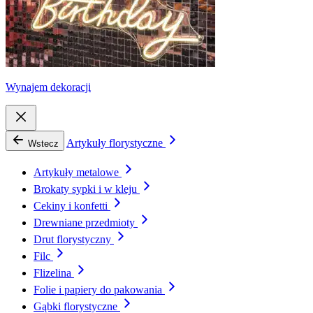
Wynajem dekoracji
Artykuły florystyczne
Wstecz
Artykuły metalowe
Brokaty sypki i w kleju
Cekiny i konfetti
Drewniane przedmioty
Drut florystyczny
Filc
Flizelina
Folie i papiery do pakowania
Gąbki florystyczne