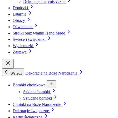
Dekoracje marynistyczne
Doniczki
Latarnie
Obrazy
Oświetlenie
Stroiki oraz wianki Hand Made
Świece i świeczniki
Wycieraczki
Zastawa
Dekoracje na Boże Narodzenie
Wstecz
Bombki choinkowe
Szklane bombki
Sztuczne bombki
Choinki na Boże Narodzenie
Dekoracje świąteczne
Kartki świąteczne