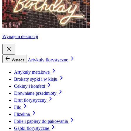
Wynajem dekoracji
Artykuły florystyczne
Wstecz
Artykuły metalowe
Brokaty sypki i w kleju
Cekiny i konfetti
Drewniane przedmioty
Drut florystyczny
Filc
Flizelina
Folie i papiery do pakowania
Gąbki florystyczne