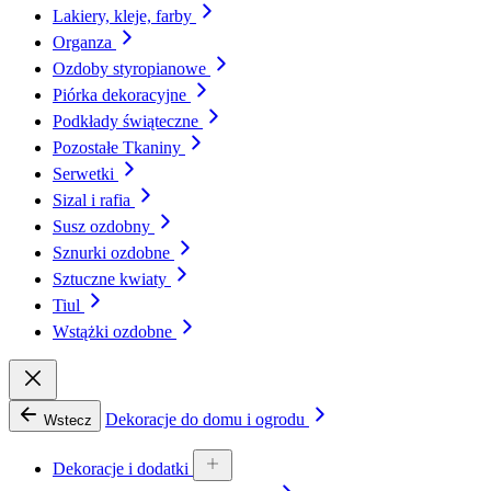
Lakiery, kleje, farby
Organza
Ozdoby styropianowe
Piórka dekoracyjne
Podkłady świąteczne
Pozostałe Tkaniny
Serwetki
Sizal i rafia
Susz ozdobny
Sznurki ozdobne
Sztuczne kwiaty
Tiul
Wstążki ozdobne
Dekoracje do domu i ogrodu
Wstecz
Dekoracje i dodatki