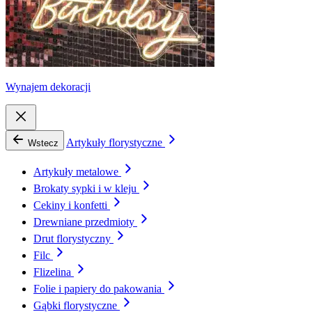
Wynajem dekoracji
Artykuły florystyczne
Wstecz
Artykuły metalowe
Brokaty sypki i w kleju
Cekiny i konfetti
Drewniane przedmioty
Drut florystyczny
Filc
Flizelina
Folie i papiery do pakowania
Gąbki florystyczne