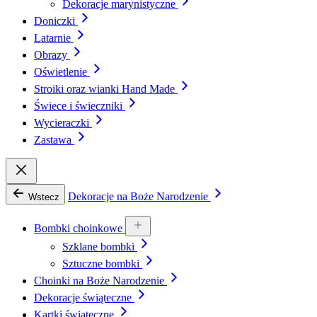
Dekoracje marynistyczne
Doniczki
Latarnie
Obrazy
Oświetlenie
Stroiki oraz wianki Hand Made
Świece i świeczniki
Wycieraczki
Zastawa
Dekoracje na Boże Narodzenie
Wstecz
Bombki choinkowe
Szklane bombki
Sztuczne bombki
Choinki na Boże Narodzenie
Dekoracje świąteczne
Kartki świąteczne