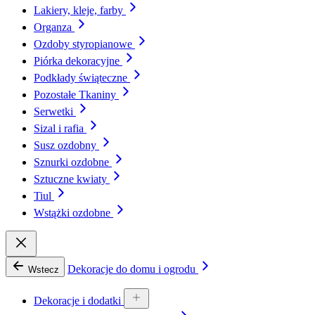
Lakiery, kleje, farby
Organza
Ozdoby styropianowe
Piórka dekoracyjne
Podkłady świąteczne
Pozostałe Tkaniny
Serwetki
Sizal i rafia
Susz ozdobny
Sznurki ozdobne
Sztuczne kwiaty
Tiul
Wstążki ozdobne
Dekoracje do domu i ogrodu
Wstecz
Dekoracje i dodatki