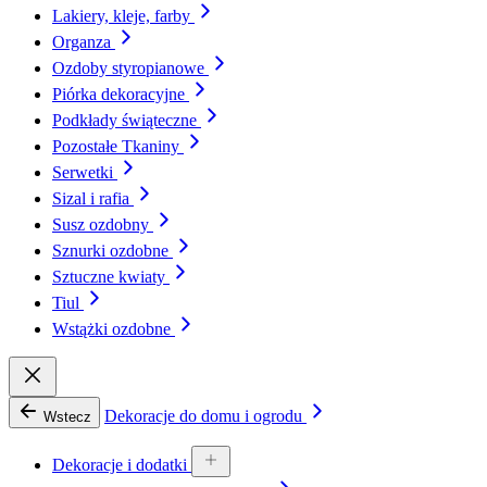
Lakiery, kleje, farby
Organza
Ozdoby styropianowe
Piórka dekoracyjne
Podkłady świąteczne
Pozostałe Tkaniny
Serwetki
Sizal i rafia
Susz ozdobny
Sznurki ozdobne
Sztuczne kwiaty
Tiul
Wstążki ozdobne
Dekoracje do domu i ogrodu
Wstecz
Dekoracje i dodatki