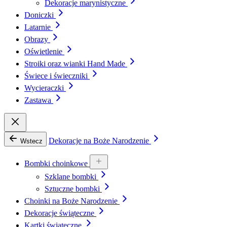
Dekoracje marynistyczne
Doniczki
Latarnie
Obrazy
Oświetlenie
Stroiki oraz wianki Hand Made
Świece i świeczniki
Wycieraczki
Zastawa
Dekoracje na Boże Narodzenie
Wstecz
Bombki choinkowe
Szklane bombki
Sztuczne bombki
Choinki na Boże Narodzenie
Dekoracje świąteczne
Kartki świąteczne