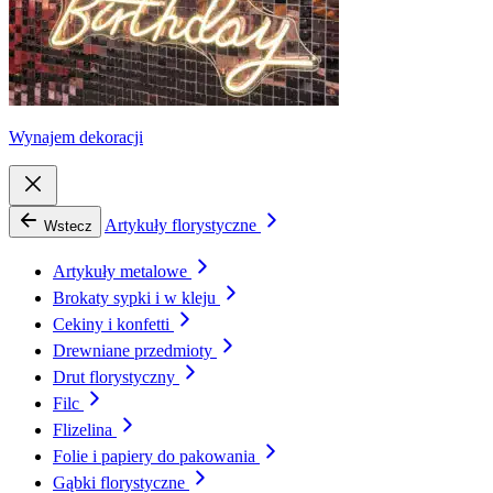
Wynajem dekoracji
Artykuły florystyczne
Wstecz
Artykuły metalowe
Brokaty sypki i w kleju
Cekiny i konfetti
Drewniane przedmioty
Drut florystyczny
Filc
Flizelina
Folie i papiery do pakowania
Gąbki florystyczne