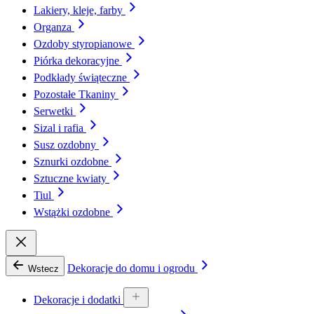
Lakiery, kleje, farby
Organza
Ozdoby styropianowe
Piórka dekoracyjne
Podkłady świąteczne
Pozostałe Tkaniny
Serwetki
Sizal i rafia
Susz ozdobny
Sznurki ozdobne
Sztuczne kwiaty
Tiul
Wstążki ozdobne
Dekoracje do domu i ogrodu
Wstecz
Dekoracje i dodatki