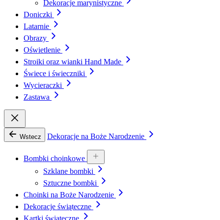
Dekoracje marynistyczne
Doniczki
Latarnie
Obrazy
Oświetlenie
Stroiki oraz wianki Hand Made
Świece i świeczniki
Wycieraczki
Zastawa
Dekoracje na Boże Narodzenie
Wstecz
Bombki choinkowe
Szklane bombki
Sztuczne bombki
Choinki na Boże Narodzenie
Dekoracje świąteczne
Kartki świąteczne