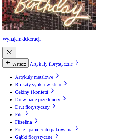
Wynajem dekoracji
Artykuły florystyczne
Wstecz
Artykuły metalowe
Brokaty sypki i w kleju
Cekiny i konfetti
Drewniane przedmioty
Drut florystyczny
Filc
Flizelina
Folie i papiery do pakowania
Gąbki florystyczne