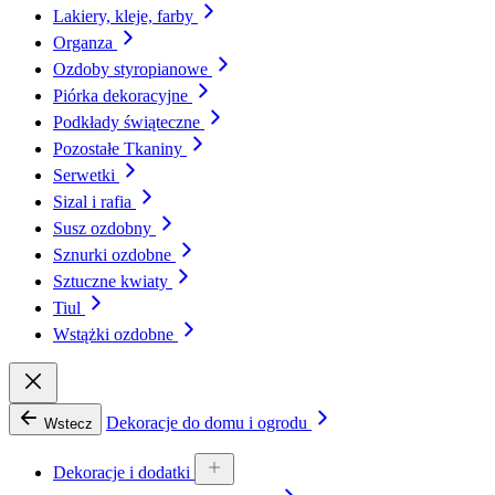
Lakiery, kleje, farby
Organza
Ozdoby styropianowe
Piórka dekoracyjne
Podkłady świąteczne
Pozostałe Tkaniny
Serwetki
Sizal i rafia
Susz ozdobny
Sznurki ozdobne
Sztuczne kwiaty
Tiul
Wstążki ozdobne
Dekoracje do domu i ogrodu
Wstecz
Dekoracje i dodatki