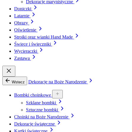
Dekoracje marynistyczne
Doniczki
Latarnie
Obrazy
Oświetlenie
Stroiki oraz wianki Hand Made
Świece i świeczniki
Wycieraczki
Zastawa
Dekoracje na Boże Narodzenie
Wstecz
Bombki choinkowe
Szklane bombki
Sztuczne bombki
Choinki na Boże Narodzenie
Dekoracje świąteczne
Kartki świąteczne