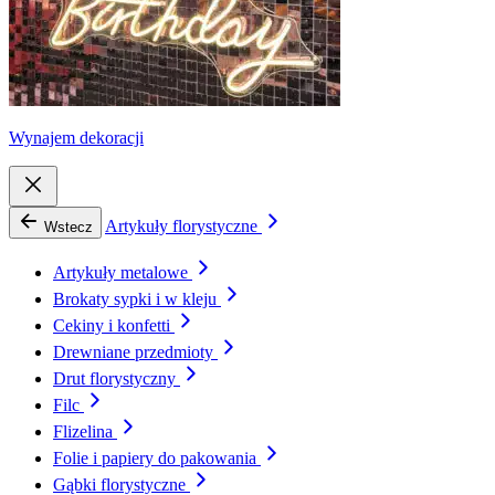
Wynajem dekoracji
Artykuły florystyczne
Wstecz
Artykuły metalowe
Brokaty sypki i w kleju
Cekiny i konfetti
Drewniane przedmioty
Drut florystyczny
Filc
Flizelina
Folie i papiery do pakowania
Gąbki florystyczne