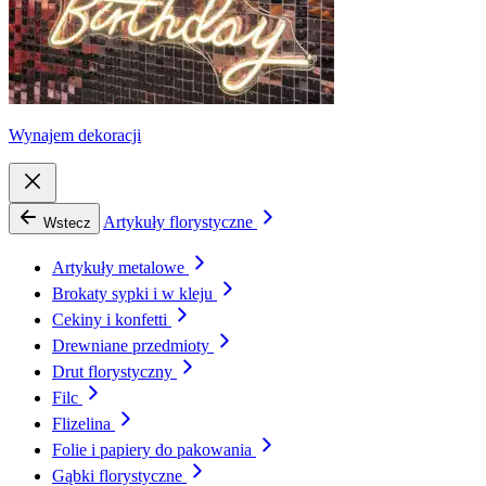
Wynajem dekoracji
Artykuły florystyczne
Wstecz
Artykuły metalowe
Brokaty sypki i w kleju
Cekiny i konfetti
Drewniane przedmioty
Drut florystyczny
Filc
Flizelina
Folie i papiery do pakowania
Gąbki florystyczne