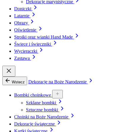
Dekoracje marynistyczne
Doniczki
Latarnie
Obrazy
Oświetlenie
Stroiki oraz wianki Hand Made
Świece i świeczniki
Wycieraczki
Zastawa
Dekoracje na Boże Narodzenie
Wstecz
Bombki choinkowe
Szklane bombki
Sztuczne bombki
Choinki na Boże Narodzenie
Dekoracje świąteczne
Kartki świąteczne