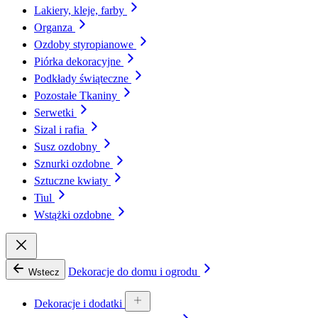
Lakiery, kleje, farby
Organza
Ozdoby styropianowe
Piórka dekoracyjne
Podkłady świąteczne
Pozostałe Tkaniny
Serwetki
Sizal i rafia
Susz ozdobny
Sznurki ozdobne
Sztuczne kwiaty
Tiul
Wstążki ozdobne
Dekoracje do domu i ogrodu
Wstecz
Dekoracje i dodatki