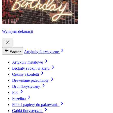
Wynajem dekoracji
Artykuły florystyczne
Wstecz
Artykuły metalowe
Brokaty sypki i w kleju
Cekiny i konfetti
Drewniane przedmioty
Drut florystyczny
Filc
Flizelina
Folie i papiery do pakowania
Gąbki florystyczne