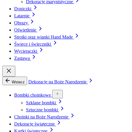
Dekoracje marynistyczne
Doniczki
Latarnie
Obrazy
Oświetlenie
Stroiki oraz wianki Hand Made
Świece i świeczniki
Wycieraczki
Zastawa
Dekoracje na Boże Narodzenie
Wstecz
Bombki choinkowe
Szklane bombki
Sztuczne bombki
Choinki na Boże Narodzenie
Dekoracje świąteczne
Kartki świąteczne