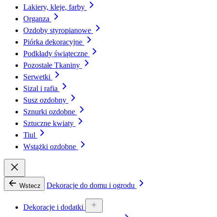
Lakiery, kleje, farby
Organza
Ozdoby styropianowe
Piórka dekoracyjne
Podkłady świąteczne
Pozostałe Tkaniny
Serwetki
Sizal i rafia
Susz ozdobny
Sznurki ozdobne
Sztuczne kwiaty
Tiul
Wstążki ozdobne
Dekoracje do domu i ogrodu
Wstecz
Dekoracje i dodatki