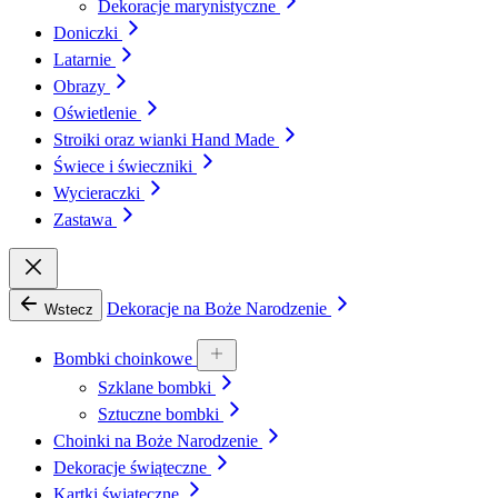
Dekoracje marynistyczne
Doniczki
Latarnie
Obrazy
Oświetlenie
Stroiki oraz wianki Hand Made
Świece i świeczniki
Wycieraczki
Zastawa
Dekoracje na Boże Narodzenie
Wstecz
Bombki choinkowe
Szklane bombki
Sztuczne bombki
Choinki na Boże Narodzenie
Dekoracje świąteczne
Kartki świąteczne