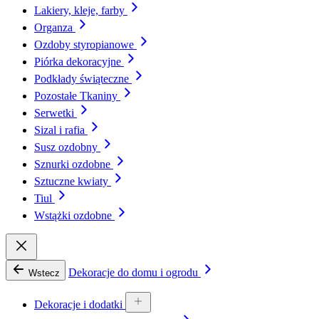
Lakiery, kleje, farby
Organza
Ozdoby styropianowe
Piórka dekoracyjne
Podkłady świąteczne
Pozostałe Tkaniny
Serwetki
Sizal i rafia
Susz ozdobny
Sznurki ozdobne
Sztuczne kwiaty
Tiul
Wstążki ozdobne
Dekoracje do domu i ogrodu
Wstecz
Dekoracje i dodatki