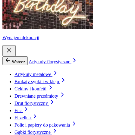
Wynajem dekoracji
Artykuły florystyczne
Wstecz
Artykuły metalowe
Brokaty sypki i w kleju
Cekiny i konfetti
Drewniane przedmioty
Drut florystyczny
Filc
Flizelina
Folie i papiery do pakowania
Gąbki florystyczne