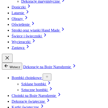
Dekoracje marynistyczne
Doniczki
Latarnie
Obrazy
Oświetlenie
Stroiki oraz wianki Hand Made
Świece i świeczniki
Wycieraczki
Zastawa
Dekoracje na Boże Narodzenie
Wstecz
Bombki choinkowe
Szklane bombki
Sztuczne bombki
Choinki na Boże Narodzenie
Dekoracje świąteczne
Kartki świąteczne