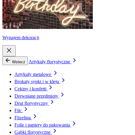
Wynajem dekoracji
Artykuły florystyczne
Wstecz
Artykuły metalowe
Brokaty sypki i w kleju
Cekiny i konfetti
Drewniane przedmioty
Drut florystyczny
Filc
Flizelina
Folie i papiery do pakowania
Gąbki florystyczne