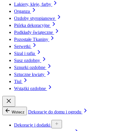
Lakiery, kleje, farby
Organza
Ozdoby styropianowe
Piórka dekoracyjne
Podkłady świąteczne
Pozostałe Tkaniny
Serwetki
Sizal i rafia
Susz ozdobny
Sznurki ozdobne
Sztuczne kwiaty
Tiul
Wstążki ozdobne
Dekoracje do domu i ogrodu
Wstecz
Dekoracje i dodatki