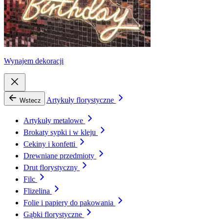
Wynajem dekoracji
Artykuły florystyczne
Wstecz
Artykuły metalowe
Brokaty sypki i w kleju
Cekiny i konfetti
Drewniane przedmioty
Drut florystyczny
Filc
Flizelina
Folie i papiery do pakowania
Gąbki florystyczne