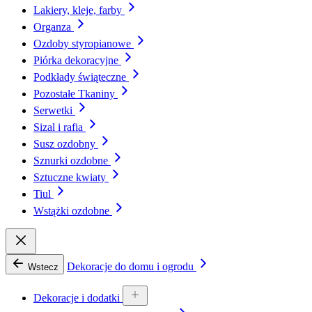
Lakiery, kleje, farby
Organza
Ozdoby styropianowe
Piórka dekoracyjne
Podkłady świąteczne
Pozostałe Tkaniny
Serwetki
Sizal i rafia
Susz ozdobny
Sznurki ozdobne
Sztuczne kwiaty
Tiul
Wstążki ozdobne
Dekoracje do domu i ogrodu
Wstecz
Dekoracje i dodatki