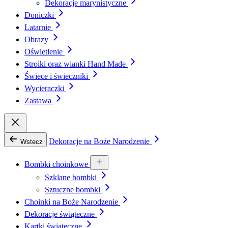
Dekoracje marynistyczne
Doniczki
Latarnie
Obrazy
Oświetlenie
Stroiki oraz wianki Hand Made
Świece i świeczniki
Wycieraczki
Zastawa
Dekoracje na Boże Narodzenie
Wstecz
Bombki choinkowe
Szklane bombki
Sztuczne bombki
Choinki na Boże Narodzenie
Dekoracje świąteczne
Kartki świąteczne