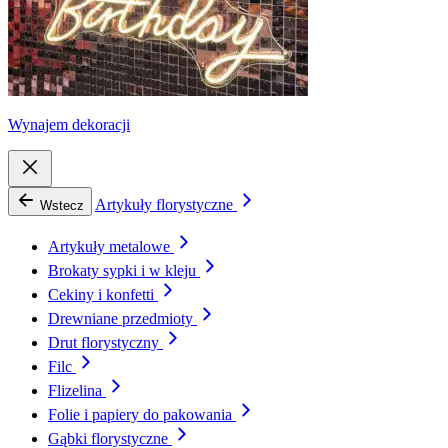
Wynajem dekoracji
Artykuły florystyczne
Wstecz
Artykuły metalowe
Brokaty sypki i w kleju
Cekiny i konfetti
Drewniane przedmioty
Drut florystyczny
Filc
Flizelina
Folie i papiery do pakowania
Gąbki florystyczne