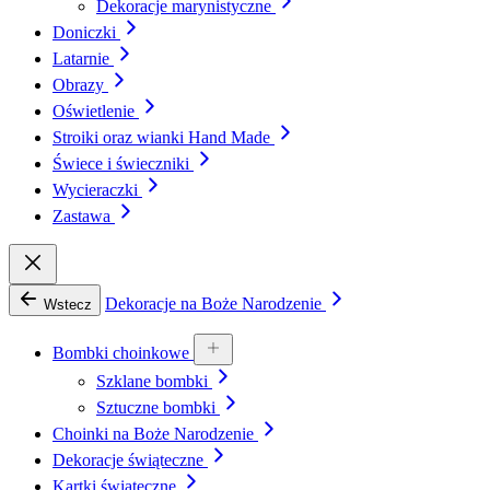
Dekoracje marynistyczne
Doniczki
Latarnie
Obrazy
Oświetlenie
Stroiki oraz wianki Hand Made
Świece i świeczniki
Wycieraczki
Zastawa
Dekoracje na Boże Narodzenie
Wstecz
Bombki choinkowe
Szklane bombki
Sztuczne bombki
Choinki na Boże Narodzenie
Dekoracje świąteczne
Kartki świąteczne